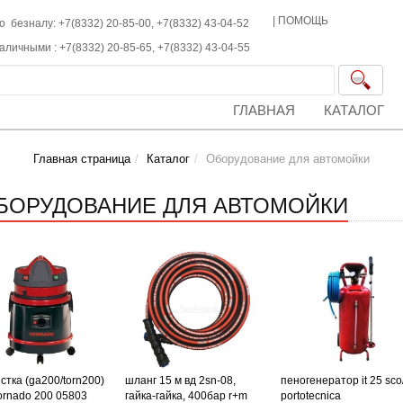
|
ПОМОЩЬ
о безналу: +7(8332) 20-85-00,
+7(8332)
43-04-52
наличными :
+7(8332)
20-85-65,
+7(8332)
43-04-55
ГЛАВНАЯ
КАТАЛОГ
Главная страница
Каталог
Оборудование для автомойки
БОРУДОВАНИЕ ДЛЯ АВТОМОЙКИ
стка (ga200/torn200)
шланг 15 м вд 2sn-08,
пеногенератор it 25 sco
tornado 200 05803
гайка-гайка, 400бар r+m
portotecnica