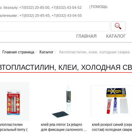
|
ПОМОЩЬ
о безналу: +7(8332) 20-85-00,
+7(8332)
43-04-52
наличными :
+7(8332)
20-85-65,
+7(8332)
43-04-55
ГЛАВНАЯ
КАТАЛОГ
Главная страница
Каталог
Автопластилин, клеи, холодная сварка
ВТОПЛАСТИЛИН, КЛЕИ, ХОЛОДНАЯ С
ллопластилин
клей jeta mirror 1к jetapro
клей poxipol синий (се
рсальный kerry (
для фиксации салонного ...
состав) холодная сварк