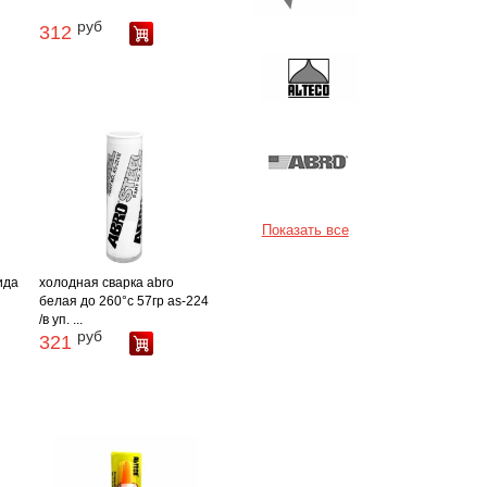
руб
312
Показать все
ида
холодная сварка abro
белая до 260°с 57гр as-224
/в уп. ...
руб
321