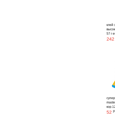
клей 
высок
57 г 
242
супер
master
кор.1
р
52