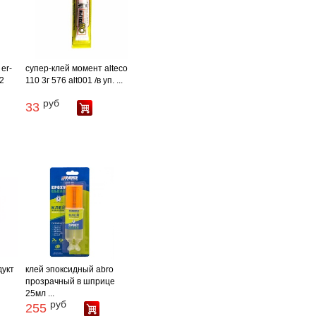
er-
супер-клей момент alteco
2
110 3г 576 alt001 /в уп. ...
руб
33
дукт
клей эпоксидный abro
прозрачный в шприце
25мл ...
руб
255