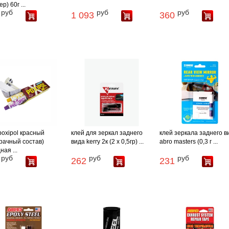
р) 60г ...
руб
руб
руб
1 093
360
poxipol красный
клей для зеркал заднего
клей зеркала заднего в
рачный состав)
вида kerry 2к (2 х 0,5гр) ...
abro masters (0,3 г ...
ная ...
руб
руб
руб
262
231