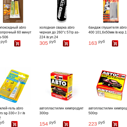
эпоксидный abro
холодная сварка abro
бандаж глушителя abro 
опрочный 60 минут
черная до 260°с 57гр as-
400 101,6х50мм /в кор.1
es-506
224 /в уп.24
руб
руб
руб
305
163
клей-гель abro
автопластилин химпродукт
автопластилин химпро
s sg-330-r 3 г /в
300гр
500гр
2
уб
руб
руб
154
223