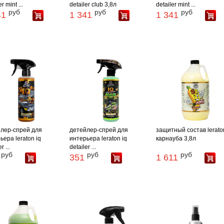
r mint ...
detailer club 3,8л
detailer mint ...
руб
руб
руб
41
1 341
1 341
лер-спрей для
детейлер-спрей для
защитный состав lerato
ьера leraton iq
интерьера leraton iq
карнауба 3,8л
r ...
detailer ...
руб
руб
руб
351
1 611