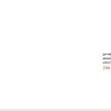
детей
detai
cr815
296