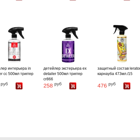
лер интерьера in
детейлер экстерьера ex
защитный состав lerato
ler cc 500мл триггер
detailer 500мл триггер
карнауба 473мл./15
cr866
руб
руб
руб
258
476