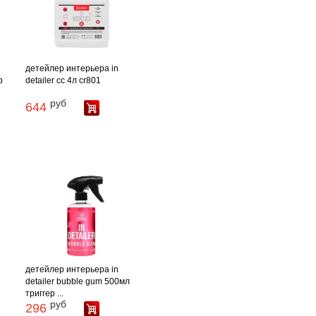
детейлер интерьера in
р
detailer cc 4л cr801
руб
644
детейлер интерьера in
detailer bubble gum 500мл
триггер ...
руб
296