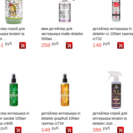
лер-спрей для
квик детейлер для
детейлер интерьера in
ьера leraton iq
экстерьера matte detailer
detailer cc 100мл тригге
r ...
500мл ...
cr732
руб
руб
руб
41
258
148
лер интерьера in
детейлер интерьера in
детейлер-спрей для
ler sandal 100мл
detailer grapfruit 100мл
интерьера leraton iq
ер cr608
триггер cr734
detailer club ...
руб
руб
руб
148
386