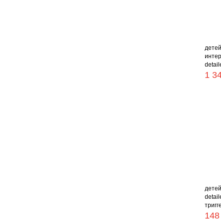
детей
интер
detaile
1 3
детей
detai
тригг
148