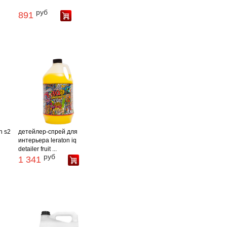
руб
891
n s2
детейлер-спрей для
интерьера leraton iq
detailer fruit ...
руб
1 341