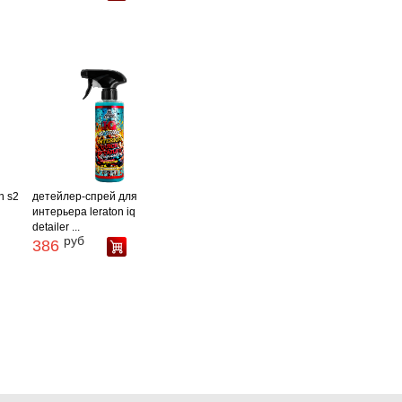
n s2
детейлер-спрей для
интерьера leraton iq
detailer ...
руб
386