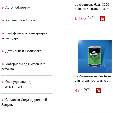
разбавитель базы 3100
Автолюбителям
mobihel 5л (канистра) /4
руб
6 162
Автомасла и Смазки
Граффити краска-маркеры-
аксессуары
Детейлинг и Полировка
Материалы для кузовного
ремонта
разбавитель reoflex base
thinner для металликов ...
Оборудование для
АВТОСЕРВИСА
руб
477
Средства Индивидуальной
Защиты