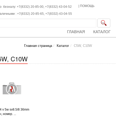
|
ПОМОЩЬ
о безналу: +7(8332) 20-85-00,
+7(8332)
43-04-52
наличными :
+7(8332)
20-85-65,
+7(8332)
43-04-55
ГЛАВНАЯ
КАТАЛОГ
Главная страница
Каталог
C5W, C10W
5W, C10W
4 v 5w sv8.5/8 36mm
, номер. ...