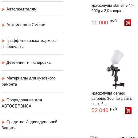
краскопульт star smv-4f -
Автолюбителям
202g д.2,0 с верх. ...
руб
11 000
Автомасла и Смазки
Граффити краска-маркеры-
аксессуары
Детейлинг и Полировка
Материалы для кузовного
ремонта
краскопульт genesi
carbonio 360 hte clear с
Оборудование для
верх. б. ...
АВТОСЕРВИСА
руб
52 040
Средства Индивидуальной
Защиты