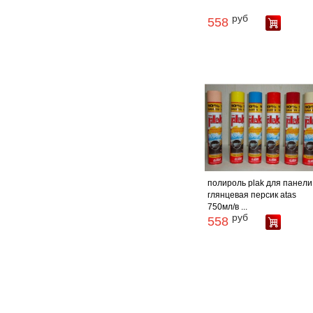
руб
558
полироль plak для панели
глянцевая персик atas
750мл/в ...
руб
558