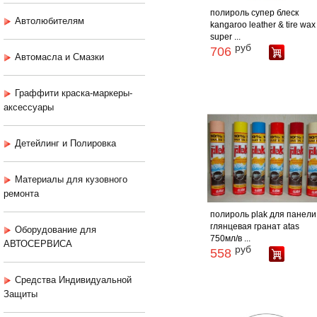
полироль супер блеск
Автолюбителям
kangaroo leather & tire wax
super ...
руб
706
Автомасла и Смазки
Граффити краска-маркеры-
аксессуары
Детейлинг и Полировка
Материалы для кузовного
ремонта
полироль plak для панели
глянцевая гранат atas
Оборудование для
750мл/в ...
АВТОСЕРВИСА
руб
558
Средства Индивидуальной
Защиты