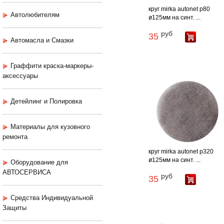
круг mirka autonet p80
Автолюбителям
ø125мм на синт. ...
руб
35
Автомасла и Смазки
Граффити краска-маркеры-
аксессуары
Детейлинг и Полировка
Материалы для кузовного
ремонта
круг mirka autonet p320
ø125мм на синт. ...
Оборудование для
АВТОСЕРВИСА
руб
35
Средства Индивидуальной
Защиты