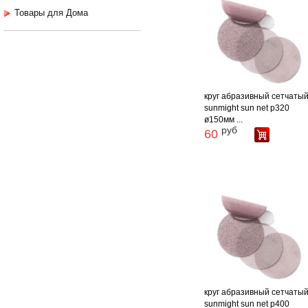
Товары для Дома
круг абразивный сетчаты
sunmight sun net p320
ø150мм ...
руб
60
круг абразивный сетчаты
sunmight sun net p400