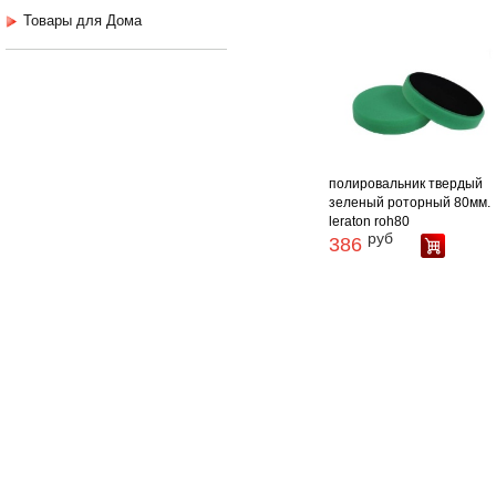
Товары для Дома
полировальник твердый
зеленый роторный 80мм.
leraton roh80
руб
386