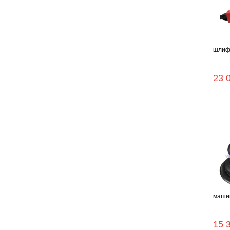
шлиф. 
23 
машин
15 