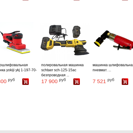
кошлифовальная
полировальная машинка
машинка шлифовальна
ка yokiji ykj 1-197-70-
schtaer sch-125-15ac
пневмат. ...
безпроводная ...
руб
руб
руб
800
17 900
7 521