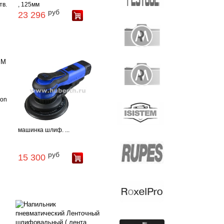
тв.
, 125мм
руб
23 296
ion
машинка шлиф. ...
руб
15 300