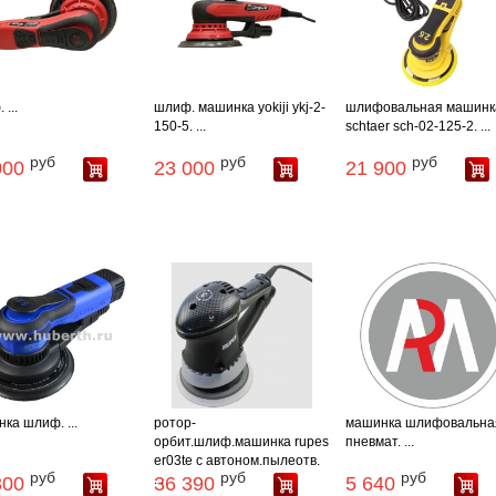
...
шлиф. машинка yokiji ykj-2-
шлифовальная машинк
150-5. ...
schtaer sch-02-125-2. ...
руб
руб
руб
000
23 000
21 900
ка шлиф. ...
ротор-
машинка шлифовальна
орбит.шлиф.машинка rupes
пневмат. ...
er03te с автоном.пылеотв.
руб
руб
руб
...
300
36 390
5 640