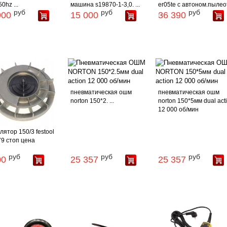
0hz ...
машина s19870-1-3,0. ...
er05te с автоном.пылео
руб
руб
руб
...
900
15 000
36 390
пневматическая ошм
пневматическая ошм
norton 150*2. ...
norton 150*5мм dual act
12 000 об/мин
лятор 150/3 festool
9 стоп цена
руб
руб
руб
00
25 357
25 357