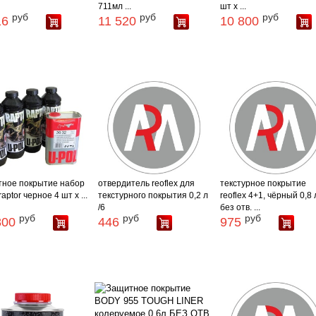
711мл ...
шт х ...
руб
руб
руб
16
11 520
10 800
ное покрытие набор
отвердитель reoflex для
текстурное покрытие
raptor черное 4 шт х ...
текстурного покрытия 0,2 л
reoflex 4+1, чёрный 0,8 
/6
без отв. ...
руб
руб
руб
800
446
975