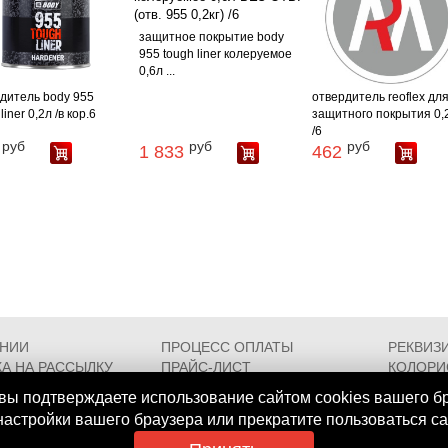
защитное покрытие body
955 tough liner колеруемое
0,6л ...
дитель body 955
отвердитель reoflex дл
liner 0,2л /в кор.6
защитного покрытия 0,
/6
руб
руб
руб
1 833
462
АНИИ
ПРОЦЕСС ОПЛАТЫ
РЕКВИЗ
А НА РАССЫЛКУ
ПРАЙС-ЛИСТ
КОЛОРИ
РОЕЗДА
FAQ
СЕРТИФ
вы подтверждаете использование сайтом cookies вашего б
 настройки вашего браузера или прекратите пользоваться с