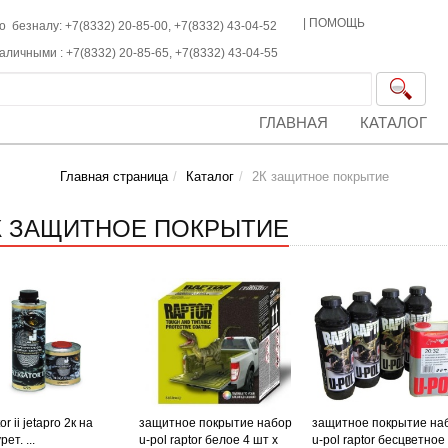
|
ПОМОЩЬ
о безналу: +7(8332) 20-85-00,
+7(8332)
43-04-52
наличными :
+7(8332)
20-85-65,
+7(8332)
43-04-55
ГЛАВНАЯ
КАТАЛОГ
Главная страница
Каталог
2К защитное покрытие
К ЗАЩИТНОЕ ПОКРЫТИЕ
tor ii jetapro 2к на
защитное покрытие набор
защитное покрытие на
ет. ...
u-pol raptor белое 4 шт х
u-pol raptor бесцветное