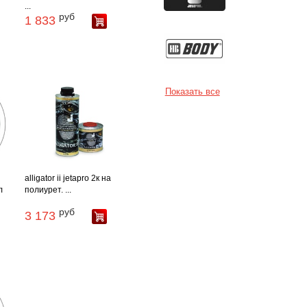
...
руб
1 833
Показать все
alligator ii jetapro 2к на
л
полиурет. ...
руб
3 173