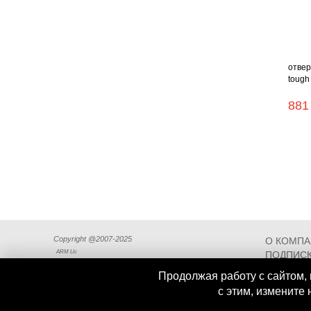
отвер
tough 
881
Copyright @2007-2025
О КОМП
ARM Llc
ПОДПИСК
СХЕМА П
Продолжая работу с сайтом, 
с этим, измените