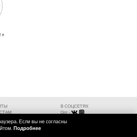
я
2 л
ИТЫ
В СОЦСЕТЯХ
СТАМ
Опт -
ИКАТЫ
Розница -
раузера. Если вы не согласны
Разработка - ООО "АТДТ"
айтом.
Подробнее