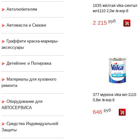
1035 жёлтая vika-синтал
Автолюбителям
мл1110 2,0кг /в кор.6
руб
2 215
Автомасла и Смазки
Граффити краска-маркеры-
аксессуары
Детейлинг и Полировка
Материалы для кузовного
ремонта
377 мурена vika мл-1110
0,8кг /в кор.6
Оборудование для
АВТОСЕРВИСА
руб
646
Средства Индивидуальной
Защиты