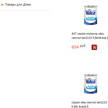
Товары для Дома
447 синяя полночь vika-
синтал мл1110 0,8кг/в кор.
руб
834
серая vika-синтал мл1110
0,8кг /в кор.6