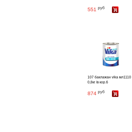
руб
551
107 баклажан vika мл1110
0,8кг /в кор.6
руб
874