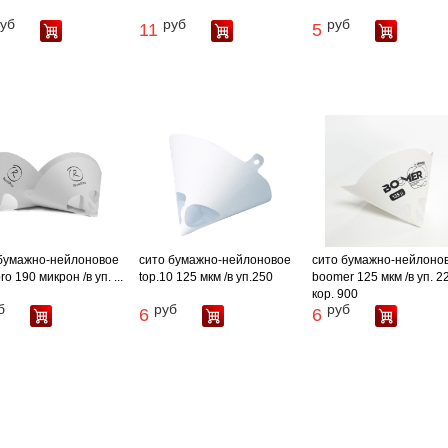
уб
руб
руб
11
5
бумажно-нейлоновое
сито бумажно-нейлоновое
сито бумажно-нейлоно
ro 190 микрон /в уп. ...
top.10 125 мкм /в уп.250
boomer 125 мкм /в уп. 2
кор. 900
б
руб
руб
6
6