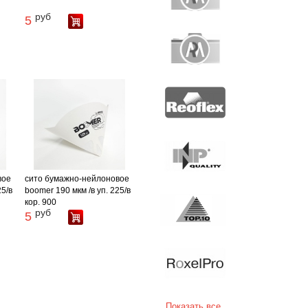
руб
5
вое
сито бумажно-нейлоновое
25/в
boomer 190 мкм /в уп. 225/в
кор. 900
руб
5
Показать все