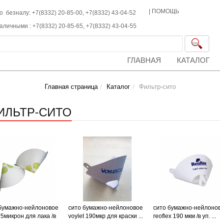
|
ПОМОЩЬ
о безналу: +7(8332) 20-85-00,
+7(8332)
43-04-52
наличными :
+7(8332)
20-85-65,
+7(8332)
43-04-55
ГЛАВНАЯ
КАТАЛОГ
Главная страница
Каталог
Фильтр-сито
ИЛЬТР-СИТО
бумажно-нейлоновое
сито бумажно-нейлоновое
сито бумажно-нейлоно
25микрон для лака /в
voylet 190мкр для краски ...
reoflex 190 мкм /в уп. ...