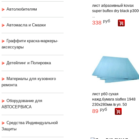
лист абразивный kovax
Автолюбителям
super buflex dry black p30
...
руб
338
Автомасла и Смазки
Граффити краска-маркеры-
аксессуары
Детейлинг и Полировка
Материалы для кузовного
ремонта
лист p60 сухая
нажд.бумага siaflex 1948
Оборудование для
230х280мм /в уп. 50
АВТОСЕРВИСА
руб
89
Средства Индивидуальной
Защиты