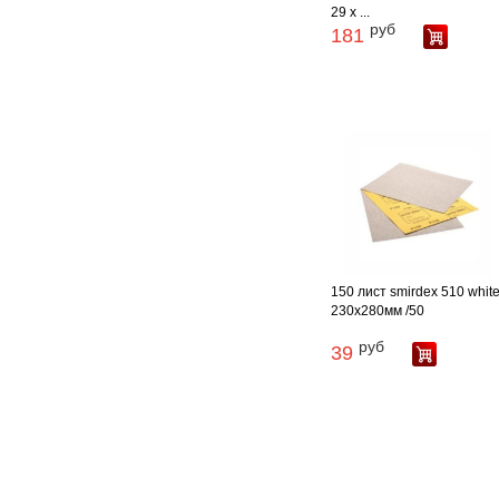
29 х ...
руб
181
150 лист smirdex 510 white
230х280мм /50
руб
39