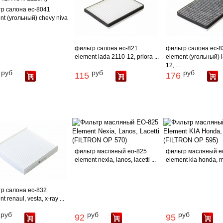
р салона ес-8041
nt (угольный) chevy niva
фильтр салона ес-821
фильтр салона ес-8
element lada 2110-12, priora ...
element (угольный) 
12, ...
руб
руб
руб
115
176
фильтр масляный ео-825
фильтр масляный е
element nexia, lanos, lacetti ...
element kia honda, m
р салона ес-832
t renaul, vesta, x-ray ...
руб
руб
руб
92
95