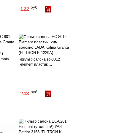
руб
122
01
anta ...
фильтр салона ес-8012
element пластик. ...
руб
243