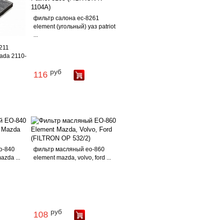
фильтр салона ес-8261
element (угольный) уаз patriot
...
211
lada 2110-
руб
116
о-840
фильтр масляный ео-860
azda ...
element mazda, volvo, ford ...
руб
108