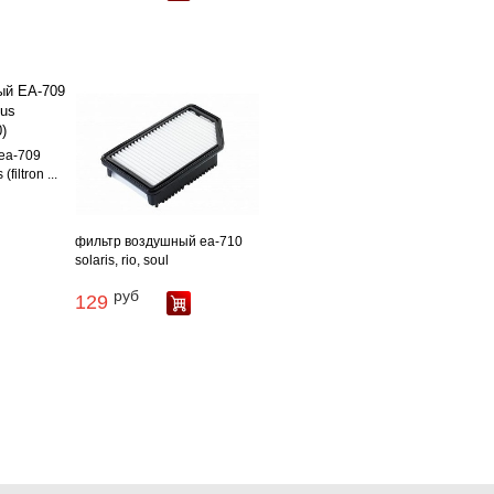
еа-709
filtron ...
фильтр воздушный еа-710
solaris, rio, soul
руб
129