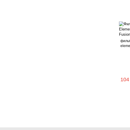
фильт
elemen
104