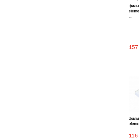
фильт
eleme
...
157
фильт
elemen
116