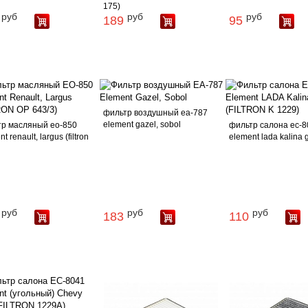
175)
руб
руб
руб
189
95
фильтр воздушный еа-787
element gazel, sobol
р масляный ео-850
фильтр салона ес-8
t renault, largus (filtron
element lada kalina gr
руб
руб
руб
183
110