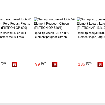
р масляный ео-861
фильтр масляный ео-859
фильтр воздушный 
t ford focus, fiesta, ...
element peugeot, citroen ...
element logan, largus (
руб
руб
руб
99
135