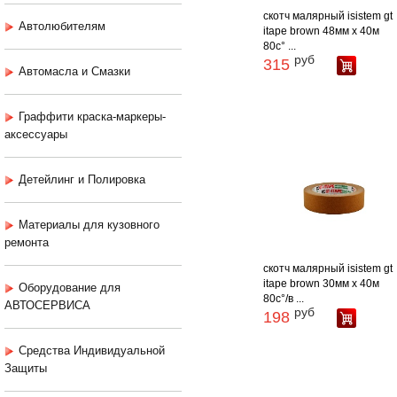
скотч малярный isistem gt
Автолюбителям
itape brown 48мм х 40м
80c° ...
руб
315
Автомасла и Смазки
Граффити краска-маркеры-
аксессуары
Детейлинг и Полировка
Материалы для кузовного
ремонта
скотч малярный isistem gt
itape brown 30мм х 40м
Оборудование для
80c°/в ...
АВТОСЕРВИСА
руб
198
Средства Индивидуальной
Защиты