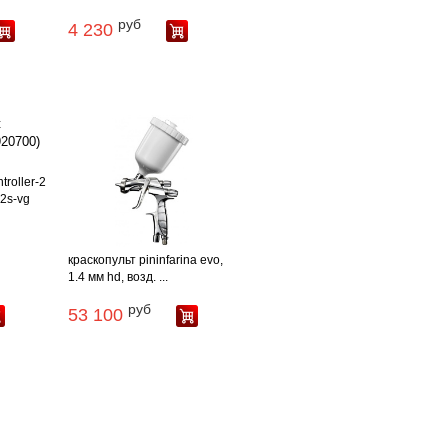
руб
4 230
roller-2
2s-vg
краскопульт pininfarina evo,
1.4 мм hd, возд. ...
руб
53 100