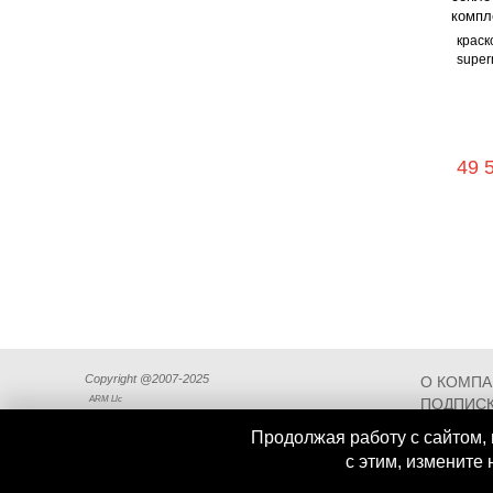
краск
supern
49 
Copyright @2007-2025
О КОМП
ARM Llc
ПОДПИСК
СХЕМА П
Продолжая работу с сайтом, 
с этим, измените