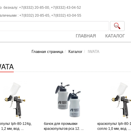
о безналу: +7(8332) 20-85-00,
+7(8332)
43-04-52
наличными :
+7(8332)
20-85-65,
+7(8332)
43-04-55
ГЛАВНАЯ
КАТАЛОГ
Главная страница
Каталог
IWATA
WATA
опульт lph-80-124g,
бачок для промывки
краскопульт lph-80-
1,2 мм, вод. ...
краскопультов pca 12. ...
сопло 1,0 мм, вод. ...