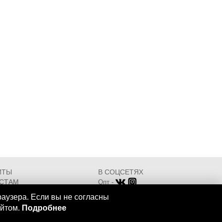
ИТЫ
В СОЦСЕТЯХ
СТАМ
Опт -
ИКАТЫ
Розница -
раузера. Если вы не согласны
Разработка - ООО "АТДТ"
айтом.
Подробнее