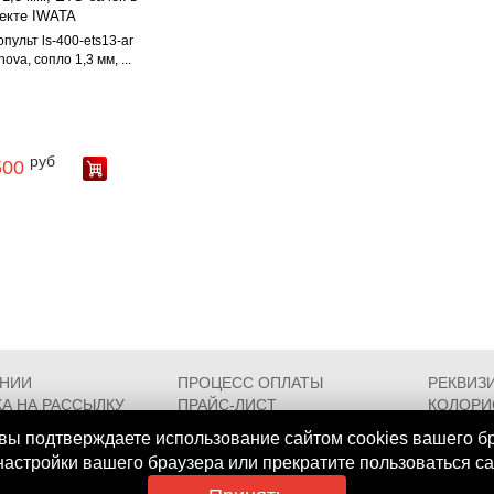
опульт ls-400-ets13-ar
ova, сопло 1,3 мм, ...
руб
500
АНИИ
ПРОЦЕСС ОПЛАТЫ
РЕКВИЗ
А НА РАССЫЛКУ
ПРАЙС-ЛИСТ
КОЛОРИ
РОЕЗДА
FAQ
СЕРТИФ
вы подтверждаете использование сайтом cookies вашего б
 настройки вашего браузера или прекратите пользоваться с