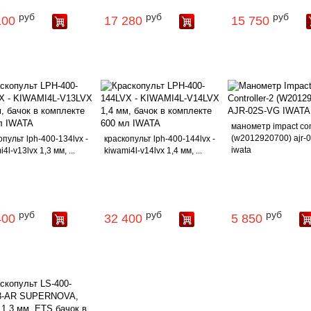
руб
руб
руб
100
17 280
15 750
манометр impact cont
(w2012920700) ajr-0
опульт lph-400-134lvx -
краскопульт lph-400-144lvx -
iwata
4l-v13lvx 1,3 мм, ...
kiwami4l-v14lvx 1,4 мм, ...
руб
руб
руб
400
32 400
5 850