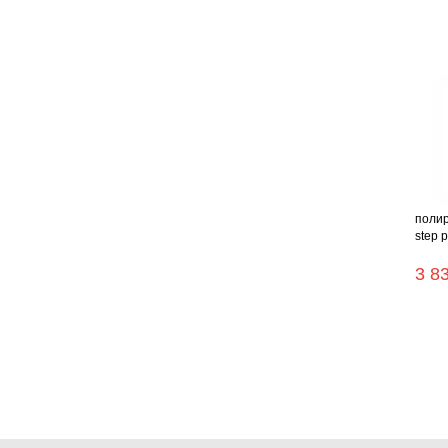
полир
step p
3 8