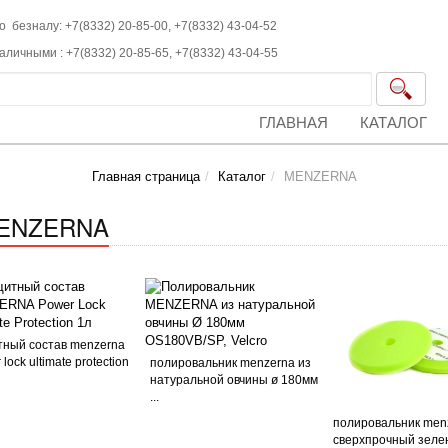
о безналу: +7(8332) 20-85-00,
+7(8332)
43-04-52
наличными :
+7(8332)
20-85-65,
+7(8332)
43-04-55
ГЛАВНАЯ
КАТАЛОГ
Главная страница
Каталог
MENZERNA
ENZERNA
ный состав menzerna
lock ultimate protection
полировальник menzerna из
натуральной овчины ø 180мм
...
полировальник men
сверхпрочный зеле