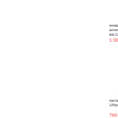
полир
антиг
кор.1
1 0
паста
125гр 
760