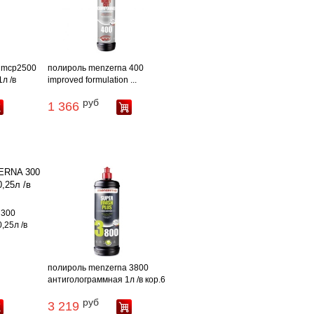
 mcp2500
полироль menzerna 400
л /в
improved formulation ...
руб
1 366
 300
,25л /в
полироль menzerna 3800
антиголограммная 1л /в кор.6
руб
3 219