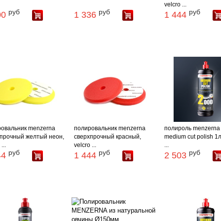
velcro ...
руб
руб
руб
00
1 336
1 444
овальник menzerna
полировальник menzerna
полироль menzerna
прочный желтый неон,
сверхпрочный красный,
medium cut polish 1л
...
velcro ...
...
руб
руб
руб
44
1 444
2 503