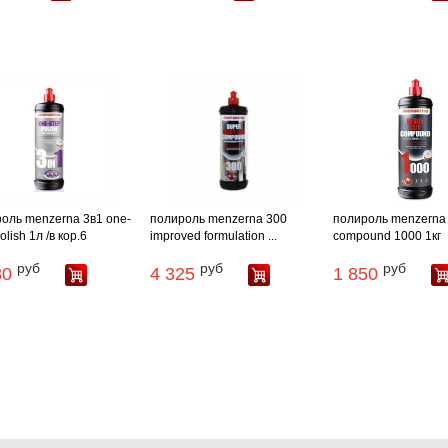
оль menzerna 3в1 one-
полироль menzerna 300
полироль menzerna 
olish 1л /в кор.6
improved formulation ...
compound 1000 1кг
руб
руб
руб
30
4 325
1 850