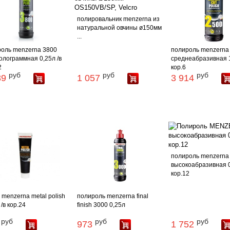
полировальник menzerna из
натуральной овчины ø150мм
...
оль menzerna 3800
полироль menzerna
олограммная 0,25л /в
среднеабразивная 1
2
кор.6
руб
руб
руб
89
1 057
3 914
полироль menzerna
высокоабразивная 0
кор.12
 menzerna metal polish
полироль menzerna final
/в кор.24
finish 3000 0,25л
руб
руб
руб
973
1 752