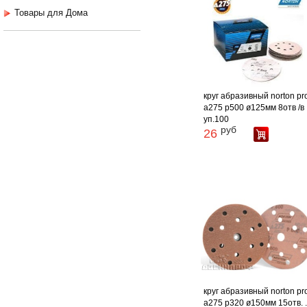
Товары для Дома
круг абразивный norton pr
a275 p500 ø125мм 8отв /в
уп.100
руб
26
круг абразивный norton pr
a275 p320 ø150мм 15отв. .