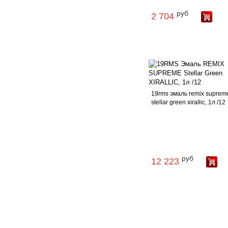
руб
2 704
19rms эмаль remix suprem
stellar green xirallic, 1л /12
руб
12 223