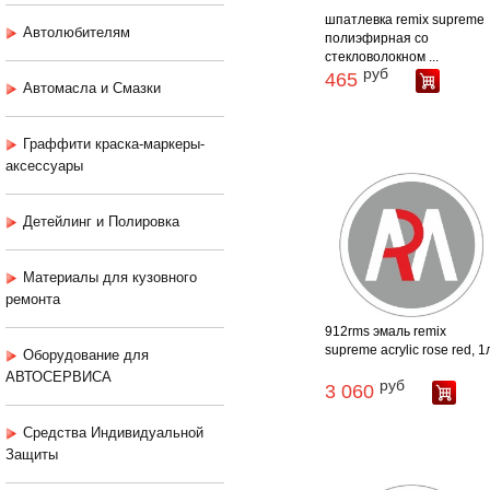
шпатлевка remix supreme
Автолюбителям
полиэфирная со
стекловолокном ...
руб
465
Автомасла и Смазки
Граффити краска-маркеры-
аксессуары
Детейлинг и Полировка
Материалы для кузовного
ремонта
912rms эмаль remix
supreme acrylic rose red, 1
Оборудование для
АВТОСЕРВИСА
руб
3 060
Средства Индивидуальной
Защиты