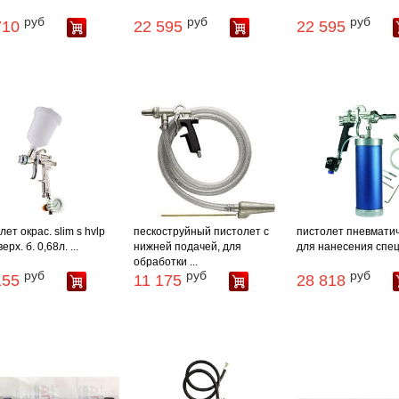
руб
руб
руб
710
22 595
22 595
лет окрас. slim s hvlp
пескоструйный пистолет с
пистолет пневмати
верх. б. 0,68л. ...
нижней подачей, для
для нанесения спец. 
обработки ...
руб
руб
руб
155
11 175
28 818