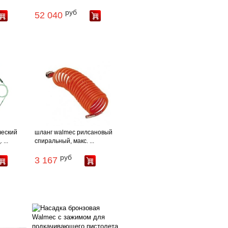
руб
52 040
ческий
шланг walmec рилсановый
...
спиральный, макс. ...
руб
3 167