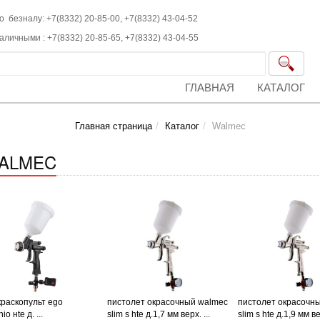
о безналу: +7(8332) 20-85-00,
+7(8332)
43-04-52
наличными :
+7(8332)
20-85-65,
+7(8332)
43-04-55
ГЛАВНАЯ
КАТАЛОГ
Главная страница
Каталог
Walmec
ALMEC
раскопульт ego
пистолет окрасочный walmec
пистолет окрасочн
io нte д. ...
slim s hte д.1,7 мм верх. ...
slim s hte д.1,9 мм вер