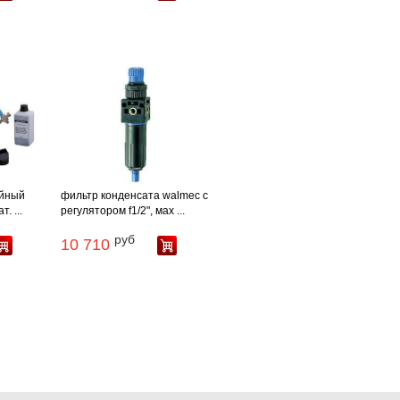
уйный
фильтр конденсата walmec c
. ...
регулятором f1/2", мах ...
руб
10 710