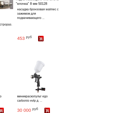
насадка бронзовая walmec с
зажимом для
подкачивающего ...
строраз.
руб
453
o
миникраскопульт ego
carbonio нvlp д. ...
руб
30 000