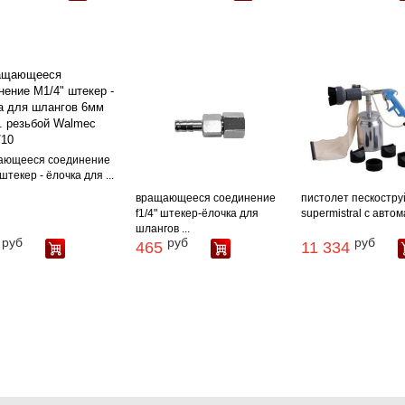
ающееся соединение
штекер - ёлочка для ...
вращающееся соединение
пистолет пескостр
f1/4" штекер-ёлочка для
supermistral с автомат
шлангов ...
руб
руб
руб
465
11 334