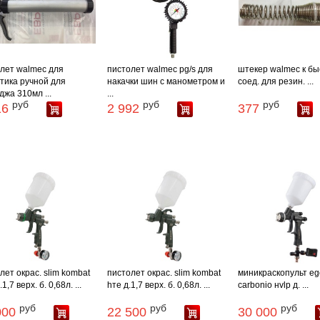
лет walmec для
пистолет walmec pg/s для
штекер walmec к бы
тика ручной для
накачки шин с манометром и
соед. для резин. ...
джа 310мл ...
...
руб
руб
руб
16
2 992
377
лет окрас. slim kombat
пистолет окрас. slim kombat
миникраскопульт eg
.1,7 верх. б. 0,68л. ...
hте д.1,7 верх. б. 0,68л. ...
carbonio нvlp д. ...
руб
руб
руб
000
22 500
30 000