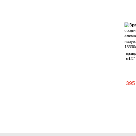
вращ
м1/4" 
395