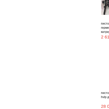
писто
герме
катри
2 6
писто
hvlp д
28 