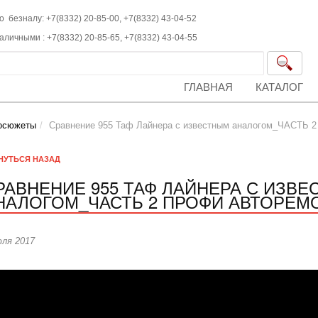
о безналу: +7(8332) 20-85-00,
+7(8332)
43-04-52
наличными :
+7(8332)
20-85-65,
+7(8332)
43-04-55
ГЛАВНАЯ
КАТАЛОГ
осюжеты
Сравнение 955 Таф Лайнера с известным аналогом_ЧАСТЬ 
НУТЬСЯ
НАЗАД
РАВНЕНИЕ 955 ТАФ ЛАЙНЕРА С ИЗВ
НАЛОГОМ_ЧАСТЬ 2 ПРОФИ АВТОРЕМО
юля 2017