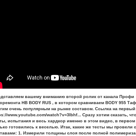
дставляем вашему вниманию второй ролик от канала Профи
оремонта HB BODY RUS , в котором сравниваем BODY 955 Таф
гим очень популярным на рынке составом. Ссылка на первый 
ps://www.youtube.com/watch?v=3Ibhf... Сразу хотим сказать, ч
ты, испытания и весь хардкор именно в этом видео, в перво
ько готовились к веселью. Итак, какие же тесты мы провели 
тавами: 1. Измерили толщины слоя после полной полимеризац