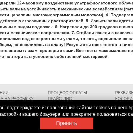
вергли 12-часовому воздействию ультрафиолетового облучен
ытывали на устойчивость к механическим воздействиям (пы
ести царапины многокилограммовым молотком). 4. Подверга
действию агрессивных растворителей. 5. Испытывали адгези
личным видам подложек. 6. Нагревали до 300 градусов и сно
ести механические повреждения. 7. Сгибали панели с нанесе
ериалами под невероятными углами, то есть, оценивали на э
бщем, повеселились на славу! Результаты всех тестов в видео
ите своим глазам, проверьте сами. Все тесты максимально пр
ко повторить в условиях собственной мастерской.
АНИИ
ПРОЦЕСС ОПЛАТЫ
РЕКВИЗ
А НА РАССЫЛКУ
ПРАЙС-ЛИСТ
КОЛОРИ
РОЕЗДА
FAQ
СЕРТИФ
вы подтверждаете использование сайтом cookies вашего б
 настройки вашего браузера или прекратите пользоваться с
Принять