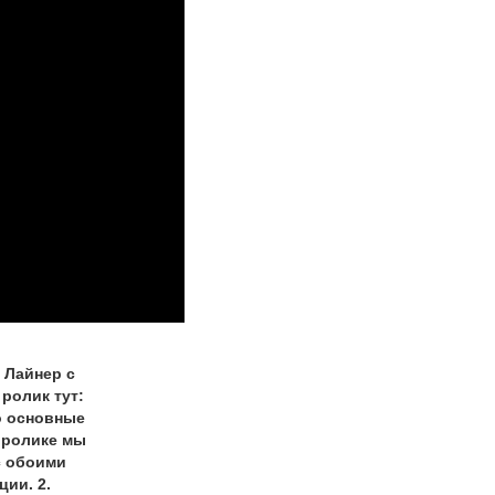
 Лайнер с
ролик тут:
то основные
м ролике мы
с обоими
ии. 2.