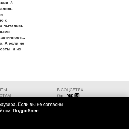
ия. 3.
тались
ли
ю к
ва пытались
нными
ластичность.
. А если не
осты, и их
ИТЫ
В СОЦСЕТЯХ
СТАМ
Опт -
ИКАТЫ
Розница -
раузера. Если вы не согласны
Разработка - ООО "АТДТ"
айтом.
Подробнее