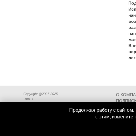
Под
Исп
нан
воз
раз
нан
мат
В о
вер
лег
Copyright @2007-2025
О КОМП
ARM Llc
ПОДПИСК
СХЕМА П
Продолжая работу с сайтом, 
с этим, измените