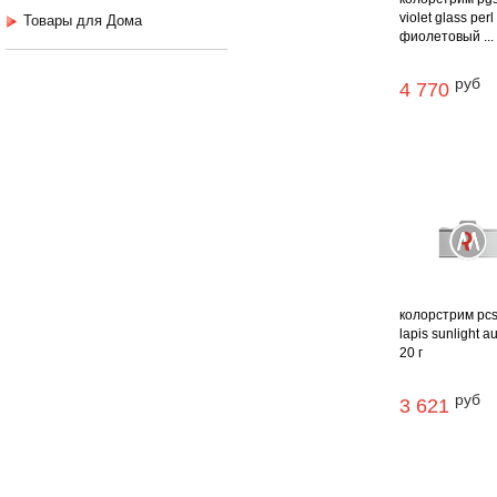
violet glass perl
Товары для Дома
фиолетовый ...
руб
4 770
колорстрим pc
lapis sunlight au
20 г
руб
3 621