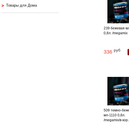
Товары для Дома
239 бежевая м
0,8л. /megamix
руб
336
509 темно-беж
мл-1110 0,8л.
/megamix/в кор.