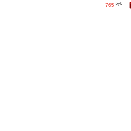
руб
765