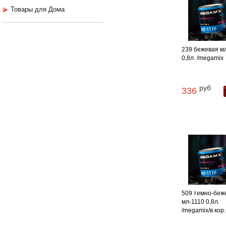
Товары для Дома
239 бежевая м
0,8л. /megamix
руб
336
509 темно-беж
мл-1110 0,8л.
/megamix/в кор.