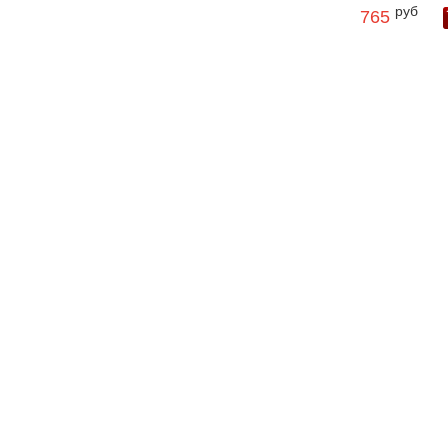
руб
765