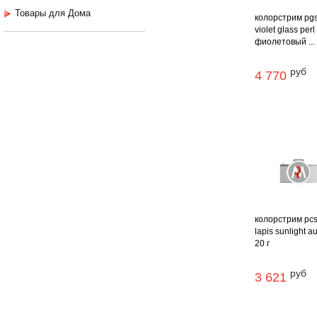
Товары для Дома
колорстрим pg
violet glass perl
фиолетовый ...
руб
4 770
колорстрим pc
lapis sunlight au
20 г
руб
3 621