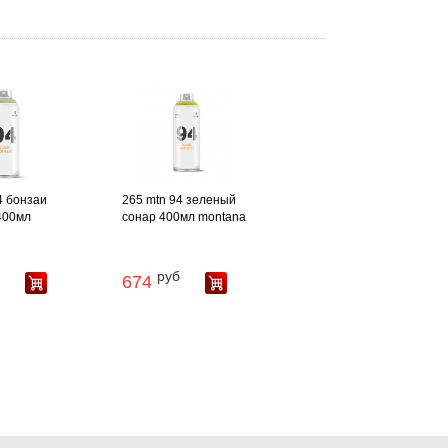
4 бонзаи
265 mtn 94 зеленый
400мл
сонар 400мл montana
руб
674