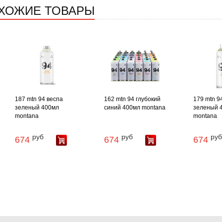
ХОЖИЕ ТОВАРЫ
187 mtn 94 веспа
162 mtn 94 глубокий
179 mtn 9
зеленый 400мл
синий 400мл montana
зеленый 
montana
montana
руб
руб
руб
674
674
674