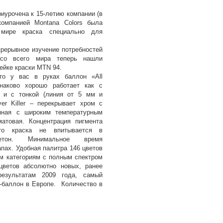
иурочена к 15-летию компании (в
компанией Montana Colors была
мире краска специально для
прерывное изучение потребностей
 со всего мира теперь нашли
ейке краски MTN 94.
что у вас в руках баллон «All
инаково хорошо работает как с
к и с тонкой (линия от 5 мм и
ver Killer – перекрывает хром с
онная с широким температурным
атовая. Концентрация пигмента
что краска не впитывается в
бетон. Минимальное время
пах. Удобная палитра 146 цветов
ым категориям с полным спектром
цветов абсолютно новых, ранее
результатам 2009 года, самый
баллон в Европе. Количество в