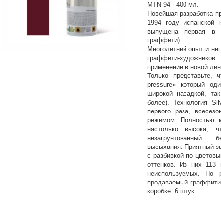
MTN 94 - 400 мл.
Новейшая разработка пр
1994 году испанской 
выпущена первая в 
граффити).
Многолетний опыт и не
граффити-художников
применение в новой лин
Только представьте, 
pressure» который од
широкой насадкой, та
более). Технология Sil
первого раза, всесез
режимом. Полностью м
настолько высока, 
незагрунтованный 
высыхания. Приятный за
с разбивкой по цветов
оттенков. Из них 113 
неиспользуемых. По 
продаваемый граффити-
коробке: 6 штук.