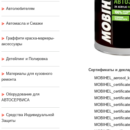
Автолюбителям
Автомасла и Смазки
Граффити краска-маркеры-
аксессуары
Детейлинг и Полировка
Сертификаты и декла
Материалы для кузовного
MOBIHEL_aerosol_kr
ремонта
MOBIHEL_certificates
MOBIHEL_certificates
Оборудование для
MOBIHEL_sertificates
АВТОСЕРВИСА
MOBIHEL_sertificates
MOBIHEL_sertificate
Средства Индивидуальной
MOBIHEL_sertificates
Защиты
MOBIHEL_sertificate