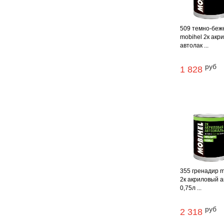
509 темно-беж
mobihel 2к акр
автолак ...
руб
1 828
355 гренадир m
2к акриловый а
0,75л ...
руб
2 318