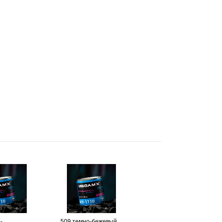
-
509 темно-бежевый