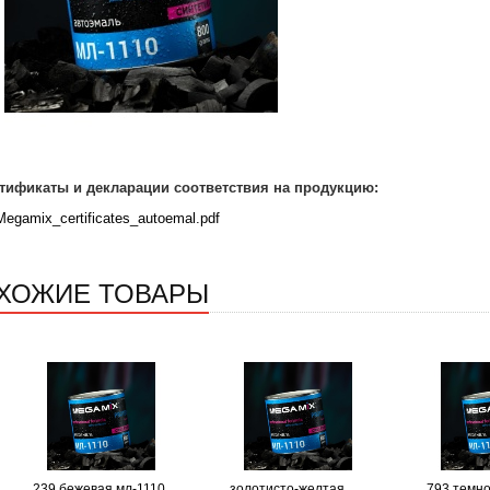
тификаты и декларации соответствия на продукцию:
Megamix_certificates_autoemal.pdf
ХОЖИЕ ТОВАРЫ
239 бежевая мл-1110
золотисто-желтая
793 темно