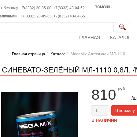
|
ПОМОЩЬ
о безналу: +7(8332) 20-85-00,
+7(8332)
43-04-52
наличными :
+7(8332)
20-85-65,
+7(8332)
43-04-55
ГЛАВНАЯ
КАТАЛОГ
Главная страница
Каталог
MegaMix Автоэмали МЛ-1110
4 СИНЕВАТО-ЗЕЛЁНЫЙ МЛ-1110 0,8Л. /
руб
810
/ш
В корзину
В НАЛИЧИИ