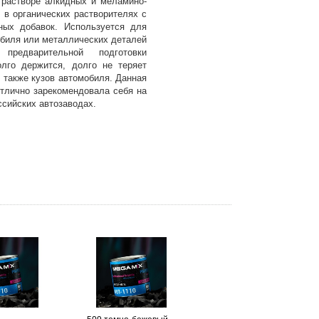
 растворе алкидных и меламино-
в органических растворителях с
ных добавок. Используется для
обиля или металлических деталей
предварительной подготовки
лго держится, долго не теряет
 также кузов автомобиля. Данная
отлично зарекомендовала себя на
сийских автозаводах.