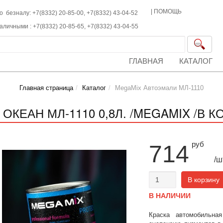
|
ПОМОЩЬ
о безналу: +7(8332) 20-85-00,
+7(8332)
43-04-52
наличными :
+7(8332)
20-85-65,
+7(8332)
43-04-55
ГЛАВНАЯ
КАТАЛОГ
Главная страница
Каталог
MegaMix Автоэмали МЛ-1110
 ОКЕАН МЛ-1110 0,8Л. /MEGAMIX /В К
руб
714
/ш
В корзину
В НАЛИЧИИ
Краска автомобильна