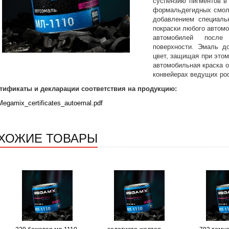
суспензию пигментов в
формальдегидных смол 
добавлением специаль
покраски любого автом
автомобилей после 
поверхности. Эмаль до
цвет, защищая при этом
автомобильная краска 
конвейерах ведущих рос
тификаты и декларации соответствия на продукцию:
Megamix_certificates_autoemal.pdf
ХОЖИЕ ТОВАРЫ