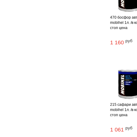
470 босфор ав
mobihel 1л. /в к
стоп цена
руб
1 160
215 сафари ав
mobihel 1л. /в к
стоп цена
руб
1 061