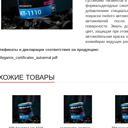
суспензию пигментов в
формальдегидных смол 
добавлением специаль
покраски любого автом
автомобилей после 
поверхности. Эмаль до
цвет, защищая при этом
автомобильная краска 
конвейерах ведущих рос
тификаты и декларации соответствия на продукцию:
Megamix_certificates_autoemal.pdf
ХОЖИЕ ТОВАРЫ