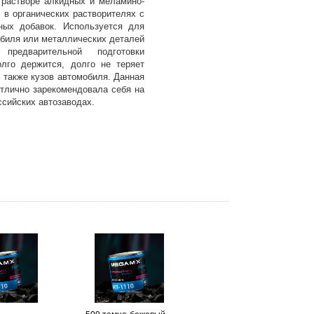
 растворе алкидных и меламино-
в органических растворителях с
ных добавок. Используется для
обиля или металлических деталей
предварительной подготовки
лго держится, долго не теряет
 также кузов автомобиля. Данная
отлично зарекомендовала себя на
сийских автозаводах.