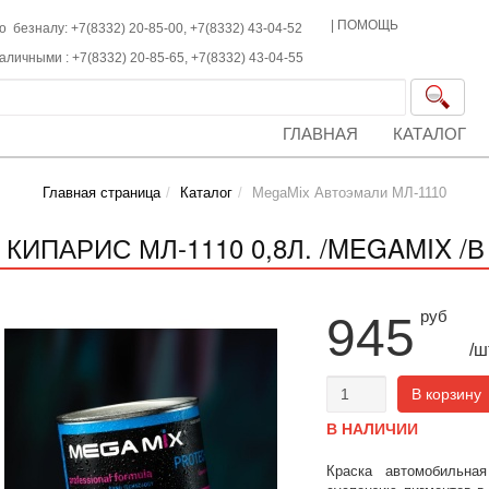
|
ПОМОЩЬ
о безналу: +7(8332) 20-85-00,
+7(8332)
43-04-52
наличными :
+7(8332)
20-85-65,
+7(8332)
43-04-55
ГЛАВНАЯ
КАТАЛОГ
Главная страница
Каталог
MegaMix Автоэмали МЛ-1110
 КИПАРИС МЛ-1110 0,8Л. /MEGAMIX /В
руб
945
/ш
В корзину
В НАЛИЧИИ
Краска автомобильна