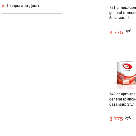
Товары для Дома
721 gr ярко-зе
general компон
база микс 1л
руб
3 775
749 gr ярко-кр
general компон
база микс 3,5л
руб
3 775