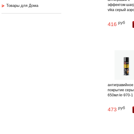
эффектом шаг
Товары для Дома
vika серый аэроз
руб
416
антигравийное
покрытие серый
650мл kr-970-1 .
руб
473