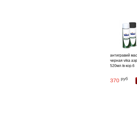
антигравий ма
черная vika аэр
520мл /в кор.6
руб
370