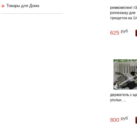
Товары для Дома
ремкомплект r3
jonnesway для
трещеток на 1/4"
руб
625
держатель с щ
угольн. ...
руб
800