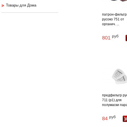
Товары для Дома
патрон-фильтр
русоко 751 от
органич. ...
руб
801
предфильтр ру
711 (р1) для
полумаски пара /
руб
84