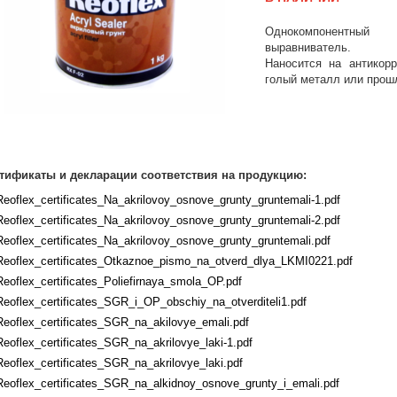
Однокомпонентны
выравниватель.
Наносится на антикорр
голый металл или прош
тификаты и декларации соответствия на продукцию:
Reoflex_certificates_Na_akrilovoy_osnove_grunty_gruntemali-1.pdf
Reoflex_certificates_Na_akrilovoy_osnove_grunty_gruntemali-2.pdf
Reoflex_certificates_Na_akrilovoy_osnove_grunty_gruntemali.pdf
Reoflex_certificates_Otkaznoe_pismo_na_otverd_dlya_LKMI0221.pdf
Reoflex_certificates_Poliefirnaya_smola_OP.pdf
Reoflex_certificates_SGR_i_OP_obschiy_na_otverditeli1.pdf
Reoflex_certificates_SGR_na_akilovye_emali.pdf
Reoflex_certificates_SGR_na_akrilovye_laki-1.pdf
Reoflex_certificates_SGR_na_akrilovye_laki.pdf
Reoflex_certificates_SGR_na_alkidnoy_osnove_grunty_i_emali.pdf