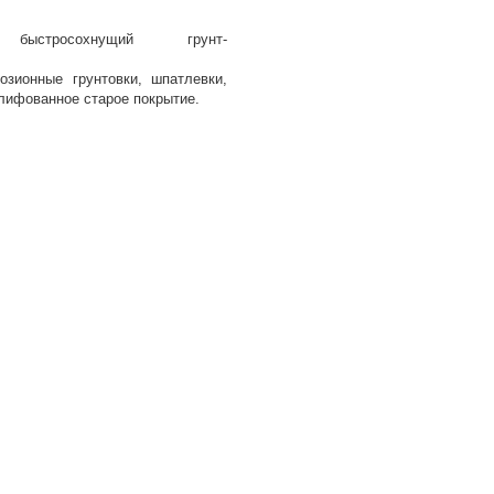
й быстросохнущий грунт-
озионные грунтовки, шпатлевки,
лифованное старое покрытие.