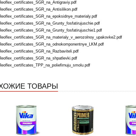
Reoflex_certificates_SGR_na_Antigraviy.pdf
Reoflex_certificates_SGR_na_Antisilikon.pdf
Reoflex_certificates_SGR_na_epoksidnye_materialy.pdf
Reoflex_certificates_SGR_na_Grunty_fosfatirujuschie.pdf
Reoflex_certificates_SGR_na_Grunty_fosfatirujuschie1.pdf
Reoflex_certificates_SGR_na_materialy_v_aerozolnoy_upakovke2.pdf
Reoflex_certificates_SGR_na_odnokomponentnye_LKM.pdf
Reoflex_certificates_SGR_na_Razbaviteli.pdf
Reoflex_certificates_SGR_na_shpatlevki.pdf
Reoflex_certificates_TPP_na_poliefirnuju_smolu.pdf
ХОЖИЕ ТОВАРЫ