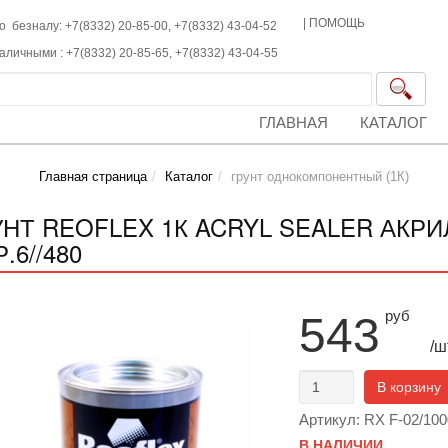
|
ПОМОЩЬ
о безналу: +7(8332) 20-85-00,
+7(8332)
43-04-52
наличными :
+7(8332)
20-85-65,
+7(8332)
43-04-55
ГЛАВНАЯ
КАТАЛОГ
Главная страница
Каталог
грунт однокомпонентный (1К)
УНТ REOFLEX 1К ACRYL SEALER АКРИ
.6//480
руб
543
/ш
В корзину
Артикул: RX F-02/100
В НАЛИЧИИ