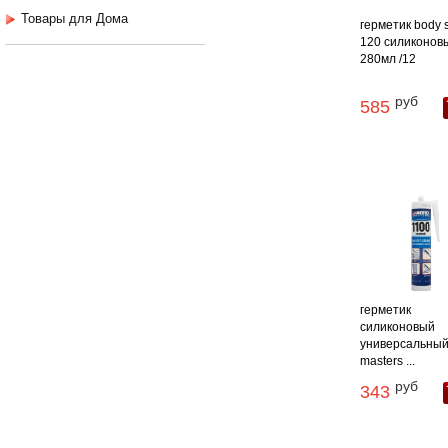
Товары для Дома
герметик body s
120 силиконов
280мл /12
руб
585
герметик
силиконовый
универсальный
masters ...
руб
343