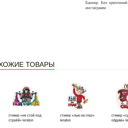
Баннер. Без креплений.
инстаграмм.
ХОЖИЕ ТОВАРЫ
стикер «не стой под
стикер «лью на глаз»
стикер «с
струёй» leraton
leraton
обдува» le