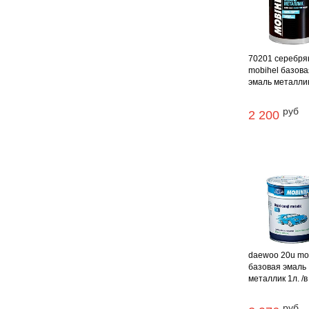
70201 серебря
mobihel базова
эмаль металлик 
руб
2 200
daewoo 20u mo
базовая эмаль
металлик 1л. /в
руб