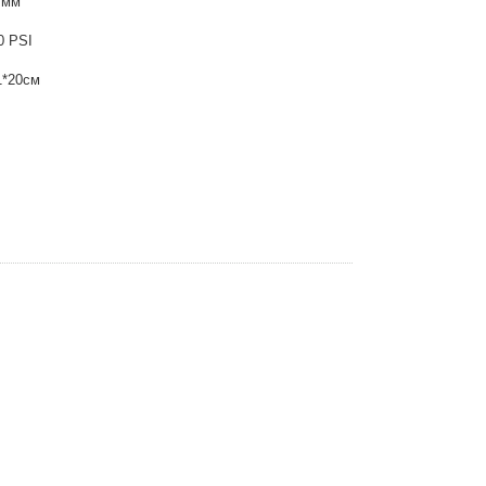
 мм
0 PSI
1*20см