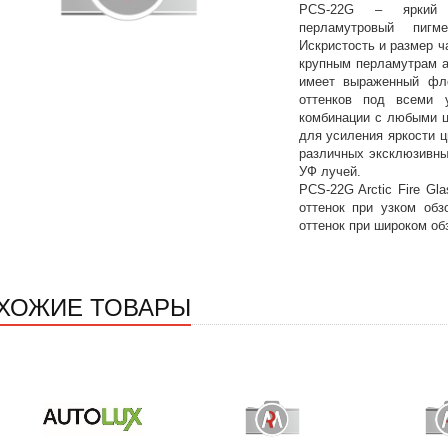
PCS-22G – яркий п
перламутровый пиг
Искристость и размер ч
крупным перламутрам а
имеет выраженный фл
оттенков под всеми 
комбинации с любыми ц
для усиления яркости ц
различных эксклюзивны
УФ лучей.
PCS-22G Arctic Fire Gl
оттенок при узком обз
оттенок при широком об
ХОЖИЕ ТОВАРЫ