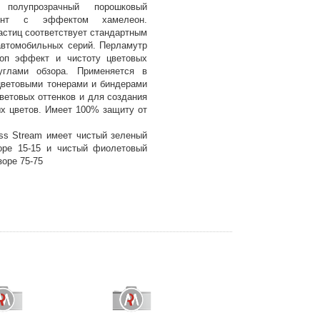
олупрозрачный порошковый
мент с эффектом хамелеон.
астиц соответствует стандартным
втомобильных серий. Перламутр
оп эффект и чистоту цветовых
углами обзора. Применяется в
ветовыми тонерами и биндерами
ветовых оттенков и для создания
х цветов. Имеет 100% защиту от
ass Stream имеет чистый зеленый
оре 15-15 и чистый фиолетовый
зоре 75-75