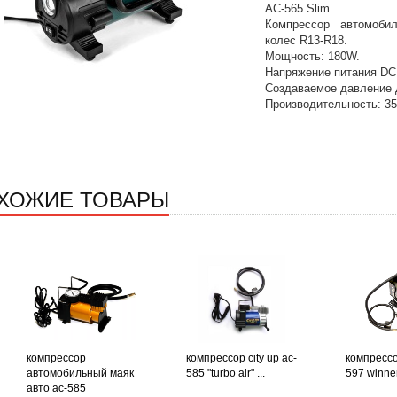
AС-565 Slim
Компрессор автомоб
колес R13-R18.
Мощность: 180W.
Напряжение питания DC:
Создаваемое давление 
Производительность: 35
ХОЖИЕ ТОВАРЫ
компрессор
компрессор city up ac-
компрессор
автомобильный маяк
585 "turbo air" ...
597 winner
авто ас-585