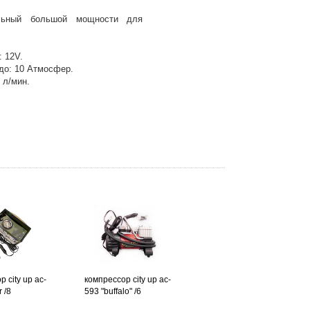
ильный большой мощности для
 12V.
до: 10 Атмосфер.
 л/мин.
 city up ac-
компрессор city up ac-
 /8
593 "buffalo" /6