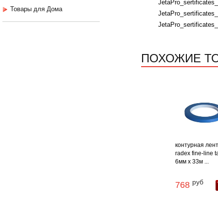
JetaPro_sertificates
Товары для Дома
JetaPro_sertificates_
JetaPro_sertificates_
ПОХОЖИЕ Т
контурная лен
radex fine-line 
6мм х 33м ...
руб
768