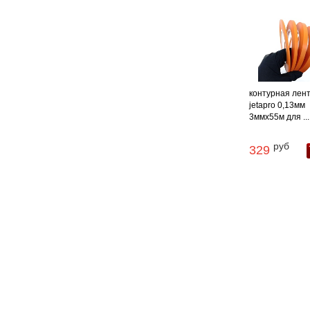
контурная лен
jetapro 0,13мм
3ммx55м для ...
руб
329