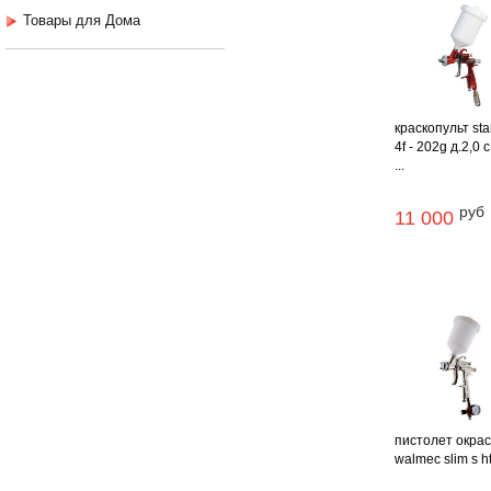
Товары для Дома
краскопульт sta
4f - 202g д.2,0 
...
руб
11 000
пистолет окра
walmec slim s hte