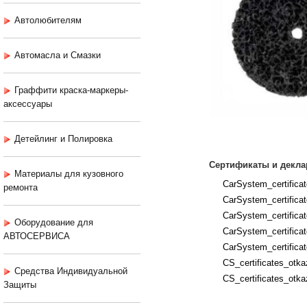
Автолюбителям
Автомасла и Смазки
Граффити краска-маркеры-
аксессуары
Детейлинг и Полировка
Сертификаты и декла
Материалы для кузовного
CarSystem_certificat
ремонта
CarSystem_certifica
CarSystem_certifica
Оборудование для
CarSystem_certificate
АВТОСЕРВИСА
CarSystem_certificat
CS_certificates_otka
Средства Индивидуальной
CS_certificates_otka
Защиты