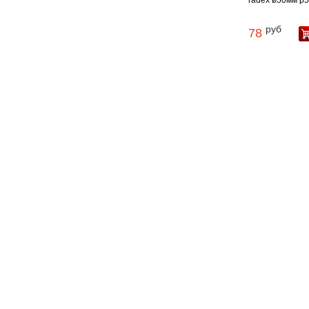
radex ø50мм p50
руб
78