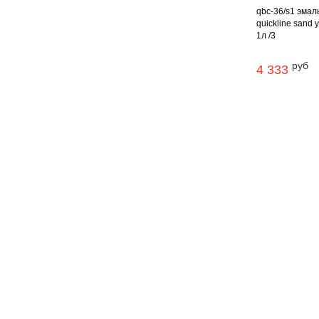
qbc-36/s1 эмал
quickline sand 
1л /3
руб
4 333