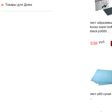
Товары для Дома
лист абразивн
kovax super buf
black p3000 ...
руб
338
лист p60 сухая
...